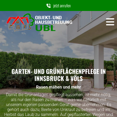
jetzt anrufen
GARTEN- UND GRÜNFLÄCHENPFLEGE IN
INNSBRUCK & VÖLS
Rasen mähen und mehr
Damit die Grünanlagen gepflegt aussehen, ist mehr nötig,
als nur den Rasen zu mähen – was wir natürlich mit
unserem eigenen passenden Gerät gerne übernehmen. Es
gehört auch dazu, Beete von Unkraut zu befreien und im
Herbst das Laub zu sammeln. Auf gepflasterten Wegen und