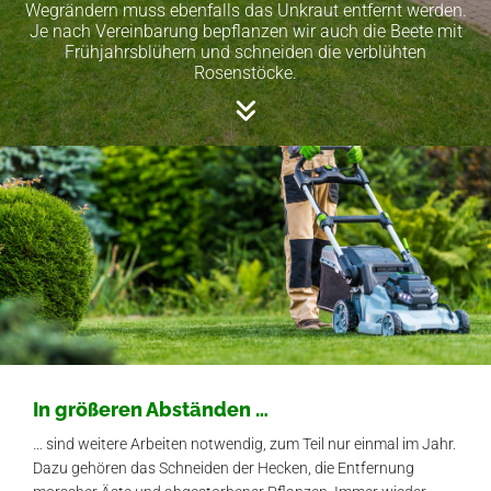
Wegrändern muss ebenfalls das Unkraut entfernt werden.
Je nach Vereinbarung bepflanzen wir auch die Beete mit
Frühjahrsblühern und schneiden die verblühten
Rosenstöcke.

In größeren Abständen …
… sind weitere Arbeiten notwendig, zum Teil nur einmal im Jahr.
Dazu gehören das Schneiden der Hecken, die Entfernung