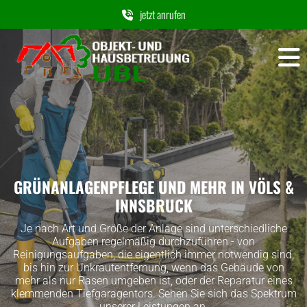
jetzt anrufen
GRÜNANLAGENPFLEGE UND MEHR IN VÖLS &
INNSBRUCK
Je nach Art und Größe der Anlage sind unterschiedliche
Aufgaben regelmäßig durchzuführen - von
Reinigungsaufgaben, die eigentlich immer notwendig sind,
bis hin zur Unkrautentfernung, wenn das Gebäude von
mehr als nur Rasen umgeben ist, oder der Reparatur eines
klemmenden Tiefgaragentors. Sehen Sie sich das Spektrum
unserer Leistungen an.