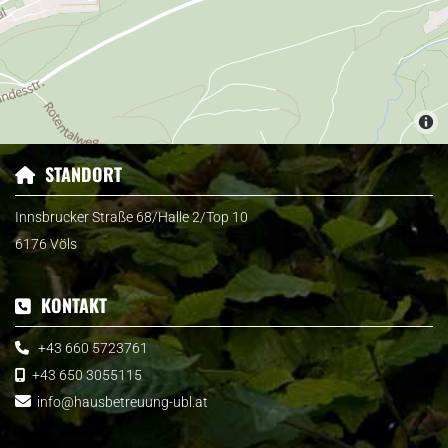
STANDORT

Innsbrucker Straße 68/Halle 2/Top 10
6176 Völs
KONTAKT

+43 660 5723761

+43 650 3055115


info@hausbetreuung-ubl.at