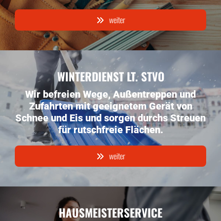
weiter
WINTERDIENST LT. STVO
Wir befreien Wege, Außentreppen und
Zufahrten mit geeignetem Gerät von
Schnee und Eis und sorgen durchs Streuen
für rutschfreie Flächen.
weiter
HAUSMEISTERSERVICE